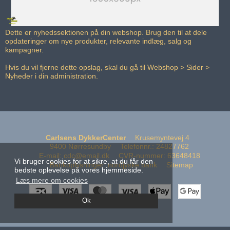
Dette er nyhedssektionen på din webshop. Brug den til at dele
opdateringer om nye produkter, relevante indlæg, salg og
kampagner.
Hvis du vil fjerne dette opslag, skal du gå til Webshop > Sider >
Nyheder i din administration.
Carlsens DykkerCenter
Krusemyntevej 4
9400 Nørresundby
Telefonnr.
:
24827762
E-mail
:
cdc@email.dk
CVR-nummer
:
63648418
Vi bruger cookies for at sikre, at du får den
Bankoplysninger
:
nordjyske bank
Sitemap
bedste oplevelse på vores hjemmeside.
Læs mere om cookies
Ok