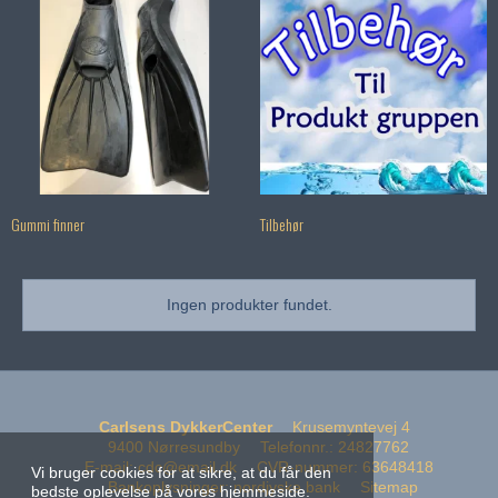
Gummi finner
Tilbehør
Ingen produkter fundet.
Carlsens DykkerCenter
Krusemyntevej 4
9400 Nørresundby
Telefonnr.
:
24827762
E-mail
:
cdc@email.dk
CVR-nummer
:
63648418
Vi bruger cookies for at sikre, at du får den
Bankoplysninger
:
nordjyske bank
Sitemap
bedste oplevelse på vores hjemmeside.