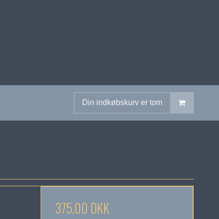
Din indkøbskurv er tom
375,00 DKK