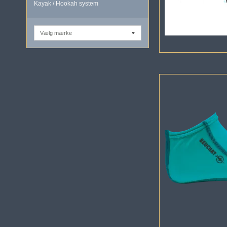
Kayak / Hookah system