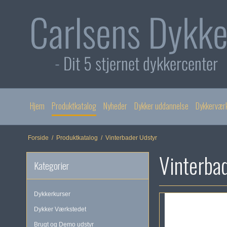
Hjem
Produktkatalog
Nyheder
Dykker uddannelse
Dykkervær
Forside
/
Produktkatalog
/
Vinterbader Udstyr
Vinterba
Kategorier
Dykkerkurser
Dykker Værkstedet
Brugt og Demo udstyr