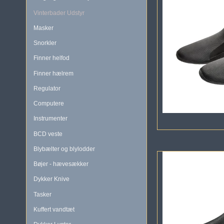
Vinterbader Udstyr
Masker
Snorkler
Finner helfod
Finner hælrem
Regulator
Computere
Instrumenter
BCD veste
Blybælter og blylodder
Bøjer - hævesækker
Dykker Knive
Tasker
Kuffert vandtæt