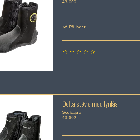
43-600
På lager
Delta støvle med lynlås
Scubapro
43-602