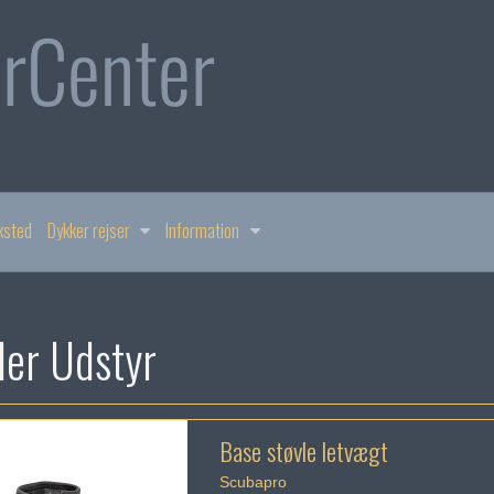
ksted
Dykker rejser
Information
der Udstyr
Base støvle letvægt
Scubapro