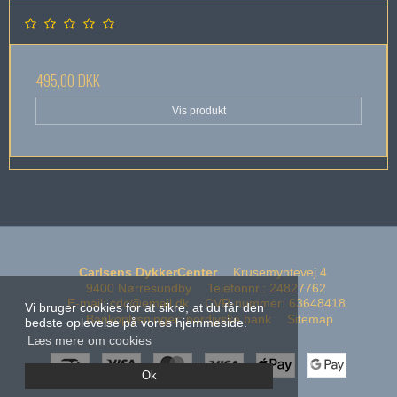
495,00 DKK
Vis produkt
Carlsens DykkerCenter
Krusemyntevej 4
9400 Nørresundby
Telefonnr.
:
24827762
E-mail
:
cdc@email.dk
CVR-nummer
:
63648418
Vi bruger cookies for at sikre, at du får den
Bankoplysninger
:
nordjyske bank
Sitemap
bedste oplevelse på vores hjemmeside.
Læs mere om cookies
Ok