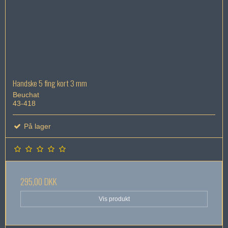
Handske 5 fing kort 3 mm
Beuchat
43-418
På lager
295,00 DKK
Vis produkt