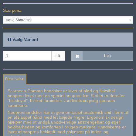
Scorpena
Vælg Størrelser
Vælg Variant
stk.
Køb
Beskrivelse
Scorpena Gamma handsker er lavet af blød og fleksibel
neopren limet med en speciel neopren lim. Stoffet er derefter
"blindsyet", hvilket forhindrer vandindtrængning gennem
sømmene.
Neoprenhandsker har et gennemtestet anatomisk snit i form af
en afslappet hånd med let bøjede fingre. Ergonomisk design
hjælper med at undgå unødvendige anstrengelser og øger
holdbarheden og komforten i brugen markant. Handskerne er
lavet af neopren beklædt med polyester på inder- og