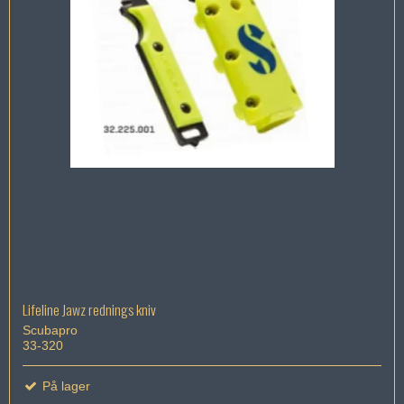
Lifeline Jawz rednings kniv
Scubapro
33-320
På lager