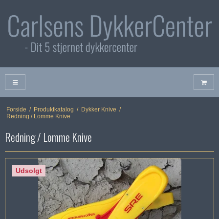
Forside
/
Produktkatalog
/
Dykker Knive
/
Redning / Lomme Knive
Redning / Lomme Knive
Udsolgt