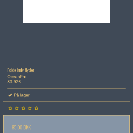
Folde kniv flyder
OceanPro
33-926
På lager
85,00 DKK