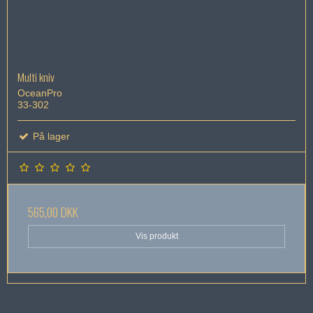
Multi kniv
OceanPro
33-302
På lager
565,00 DKK
Vis produkt