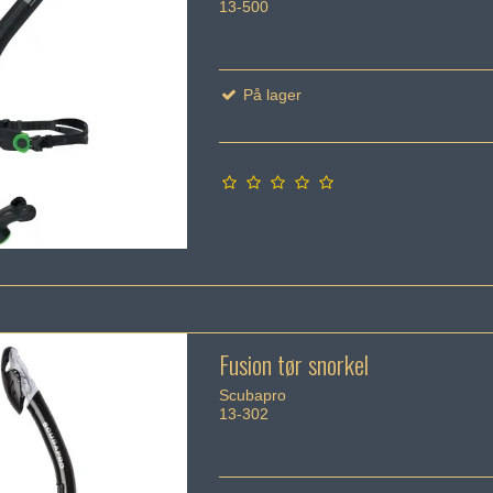
13-500
På lager
Fusion tør snorkel
Scubapro
13-302