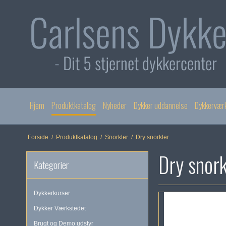
Hjem
Produktkatalog
Nyheder
Dykker uddannelse
Dykkervær
Forside
/
Produktkatalog
/
Snorkler
/
Dry snorkler
Dry snork
Kategorier
Dykkerkurser
Dykker Værkstedet
Brugt og Demo udstyr