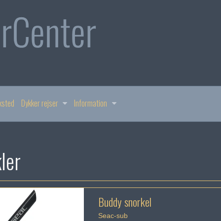
ksted
Dykker rejser
Information
ler
Buddy snorkel
Seac-sub