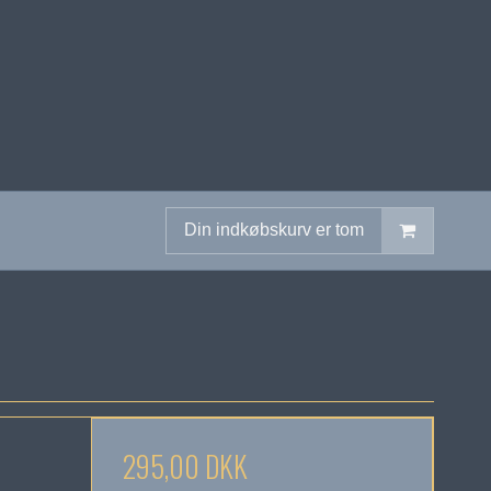
Din indkøbskurv er tom
295,00 DKK