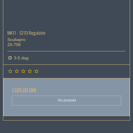
MK11 - S270 Regulator
Scubapro
20-706
3-5 dag
2.665,00 DKK
Vis produkt