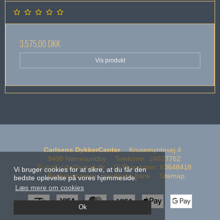
3.575,00 DKK
Vis produkt
Carlsens DykkerCenter
Krusemyntevej 4
9400 Nørresundby
Telefonnr.
:
24827762
E-mail
:
cdc@email.dk
CVR-nummer
:
63648418
Vi bruger cookies for at sikre, at du får den
Bankoplysninger
:
nordjyske bank
Sitemap
bedste oplevelse på vores hjemmeside.
Læs mere om cookies
Ok