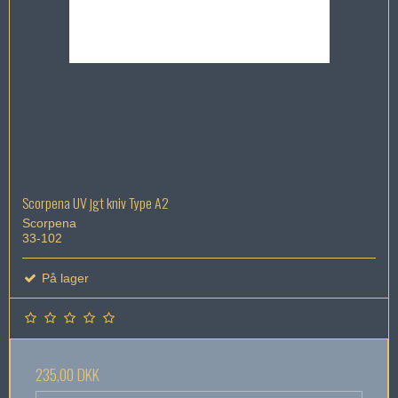
Scorpena UV jgt kniv Type A2
Scorpena
33-102
På lager
235,00 DKK