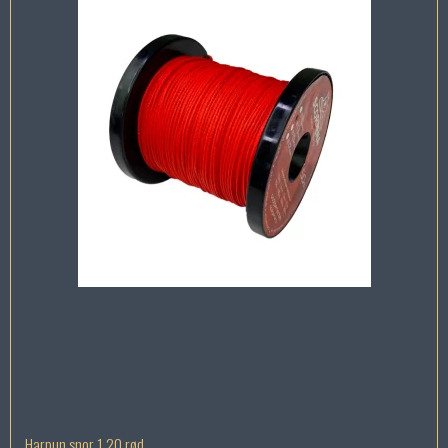
Harpun snor 1.20 rød