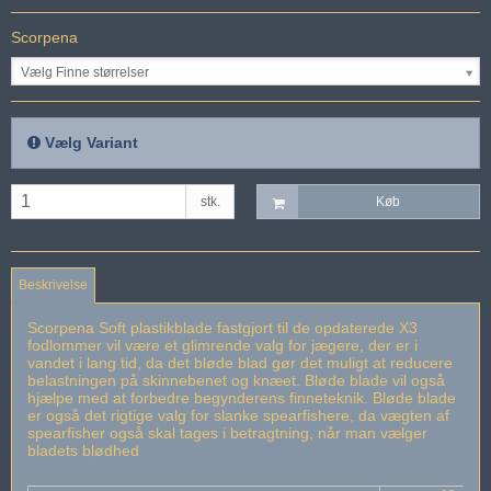
Scorpena
Vælg Finne størrelser
Vælg Variant
stk.
Køb
Beskrivelse
Scorpena Soft plastikblade fastgjort til de opdaterede X3
fodlommer vil være et glimrende valg for jægere, der er i
vandet i lang tid, da det bløde blad gør det muligt at reducere
belastningen på skinnebenet og knæet. Bløde blade vil også
hjælpe med at forbedre begynderens finneteknik. Bløde blade
er også det rigtige valg for slanke spearfishere, da vægten af ​​
spearfisher også skal tages i betragtning, når man vælger
bladets blødhed