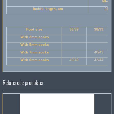
40-42
Inside length, cm
26
Foot size
36/37
38/39
With 3mm socks
With 5mm socks
With 7mm socks
40/42
With 9mm socks
40/42
42/44
Relaterede produkter