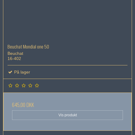
Beuchat Mondial one 50
Beuchat
16-402
På lager
645,00 DKK
Vis produkt