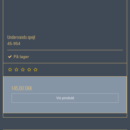
Undervands spejl
45-954
På lager
145,00 DKK
Vis produkt