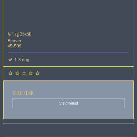
A-Flag 35x50
Beaver
45-509
1-3 dag
128,00 DKK
Vis produkt