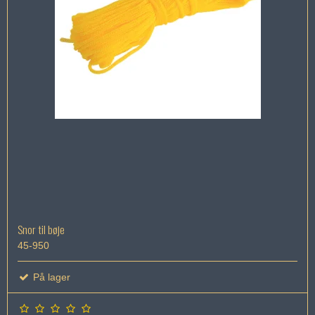
Snor til bøje
45-950
På lager