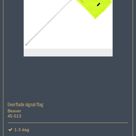
Overflade signal flag
Beaver
45-513
1-3 dag