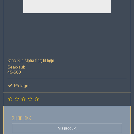
Seac-Sub Alpha flag til bøje
Seac-sub
45-500
På lager
28,00 DKK
Vis produkt