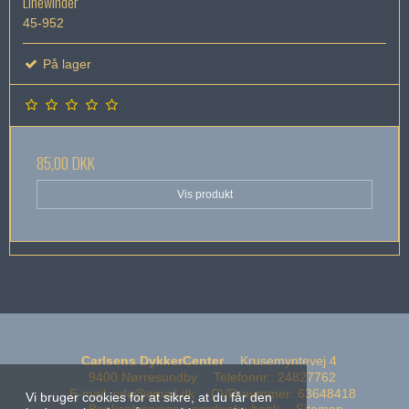
Linewinder
45-952
På lager
85,00 DKK
Vis produkt
Carlsens DykkerCenter
Krusemyntevej 4
9400 Nørresundby
Telefonnr.
:
24827762
E-mail
:
cdc@email.dk
CVR-nummer
:
63648418
Vi bruger cookies for at sikre, at du får den