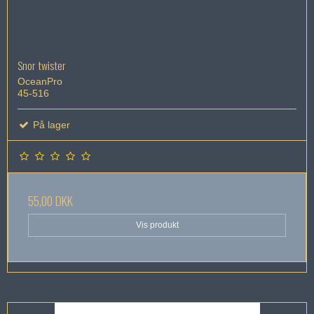
Snor twister
OceanPro
45-516
På lager
55,00 DKK
Vis produkt