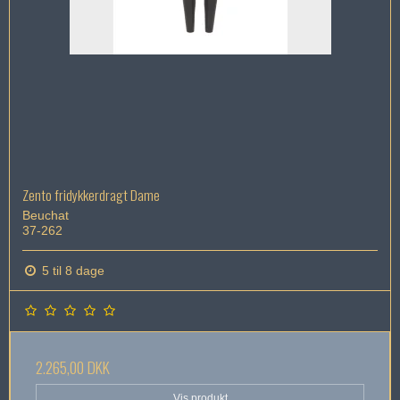
Zento fridykkerdragt Dame
Beuchat
37-262
5 til 8 dage
2.265,00 DKK
Vis produkt