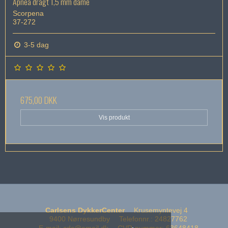
Apnea dragt 1,5 mm dame
Scorpena
37-272
3-5 dag
675,00 DKK
Vis produkt
Carlsens DykkerCenter
Krusemyntevej 4
9400 Nørresundby
Telefonnr.
:
24827762