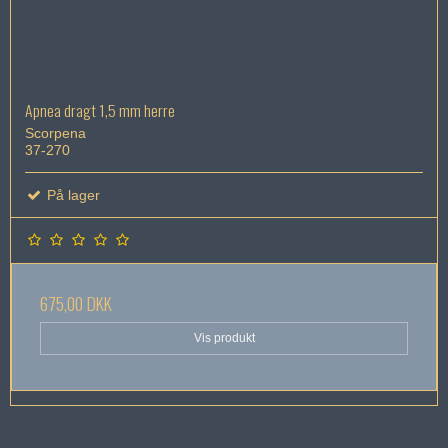
Apnea dragt 1,5 mm herre
Scorpena
37-270
På lager
675,00 DKK
Vis produkt