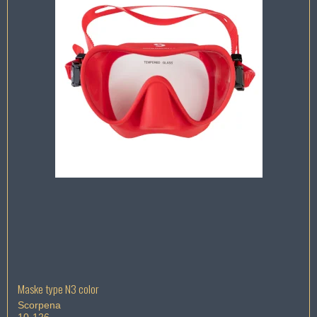
Maske type N3 color
Scorpena