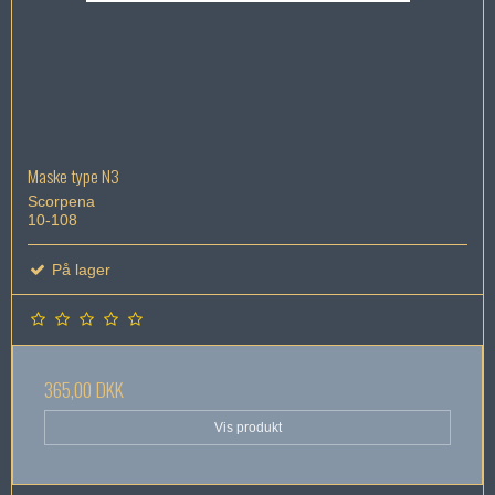
Maske type N3
Scorpena
10-108
På lager
365,00 DKK
Vis produkt