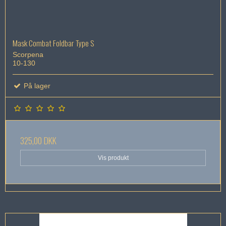
Mask Combat Foldbar Type S
Scorpena
10-130
På lager
325,00 DKK
Vis produkt