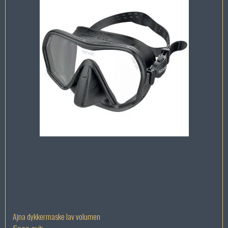
Ajna dykkermaske lav volumen
Seac-sub