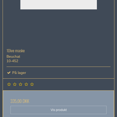
1Dive maske
Beuchat
10-452
På lager
335,00 DKK
Vis produkt