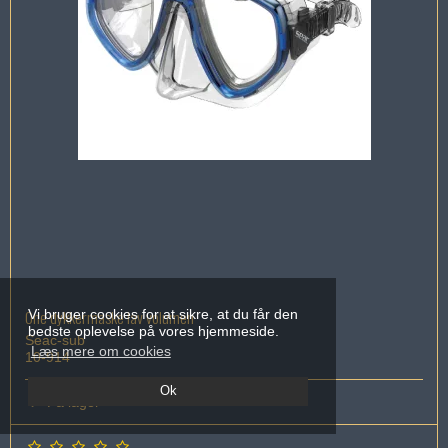
One dykkermaske lav volumen
Vi bruger cookies for at sikre, at du får den
bedste oplevelse på vores hjemmeside.
Seac-sub
Læs mere om cookies
10-914
Ok
På lager