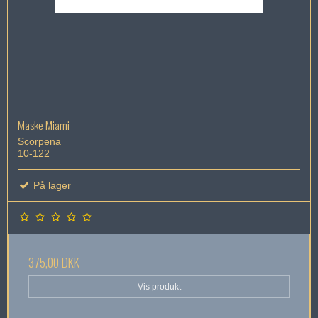
Maske Miami
Scorpena
10-122
På lager
375,00 DKK
Vis produkt