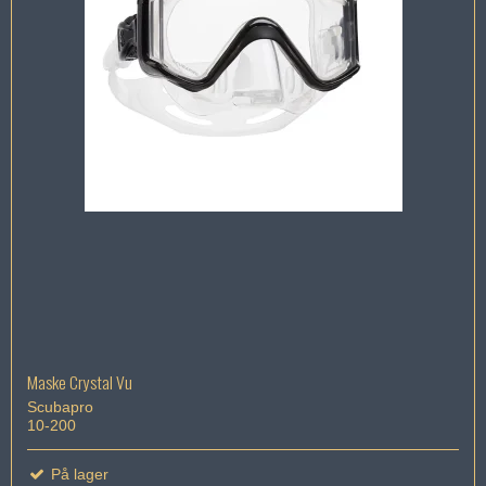
Maske Crystal Vu
Scubapro
10-200
På lager