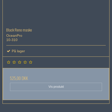
Black Reno maske
OceanPro
10-310
På lager
525,00 DKK
Vis produkt