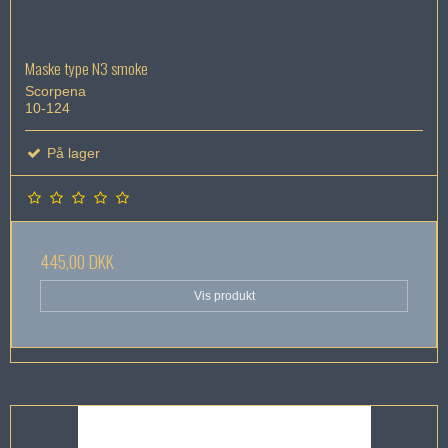
Maske type N3 smoke
Scorpena
10-124
På lager
445,00 DKK
Vis produkt