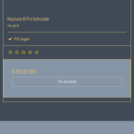
Neptune III Pro helmaske
re-pro
På lager
8.185,00 DKK
Vis produkt