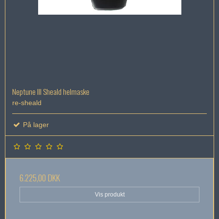
Neptune III Sheald helmaske
re-sheald
På lager
6.225,00 DKK
Vis produkt