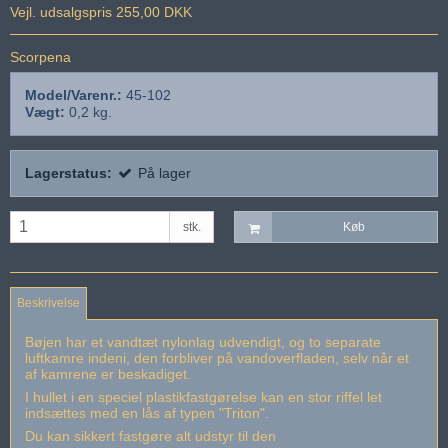
Vejl. udsalgspris 255,00 DKK
Scorpena
Model/Varenr.:
45-102
Vægt:
0,2
kg.
Lagerstatus:
På lager
stk.
Køb
Beskrivelse
Bøjen har et vandtæt nylonlag udvendigt, og to separate
luftkamre indeni, den forbliver på vandoverfladen, selv når et
af kamrene er beskadiget.
I hullet i en speciel plastikfastgørelse kan en stor riffel let
indsættes med en lås af typen "Triton".
Du kan sikkert fastgøre alt udstyr til den