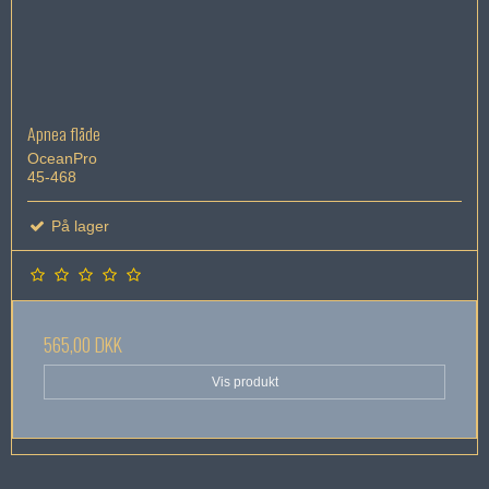
Apnea flåde
OceanPro
45-468
På lager
565,00 DKK
Vis produkt