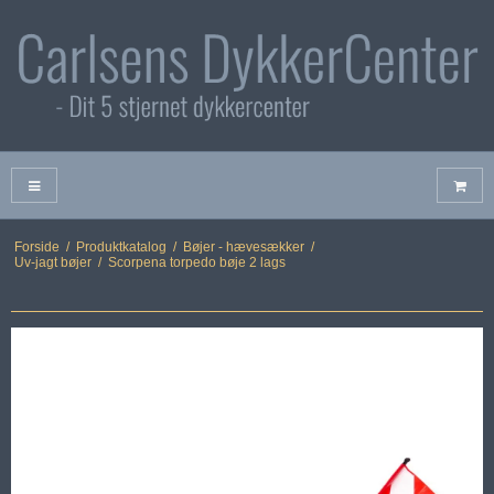
Forside
/
Produktkatalog
/
Bøjer - hævesækker
/
Uv-jagt bøjer
/
Scorpena torpedo bøje 2 lags