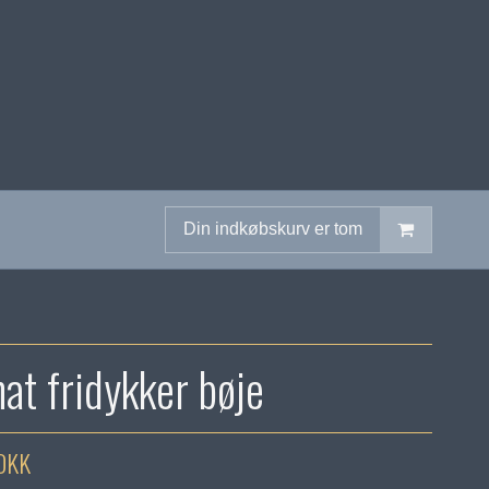
Din indkøbskurv er tom
at fridykker bøje
 DKK