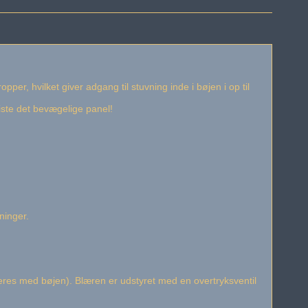
pper, hvilket giver adgang til stuvning inde i bøjen i op til
miste det bevægelige panel!
.
ninger.
eres med bøjen). Blæren er udstyret med en overtryksventil