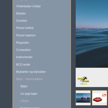
Vinterbader Udstyr
Masker
Snorkler
Finner helfod
Finner hælrem
Regulator
Computere
Instrumenter
BCD veste
Blybælter og blylodder
Bøjer - hævesækker
Bøjer
Uv-jagt bøjer
Flåder