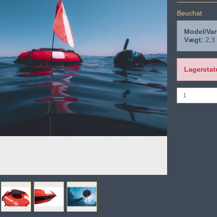
Beuchat
Model/Var
Vægt:
2,3
Lagerstat