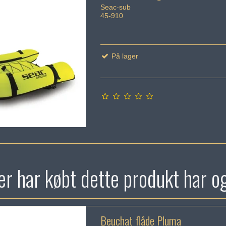
Seac-sub
45-910
På lager
r har købt dette produkt har o
Beuchat flåde Pluma