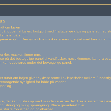
HED
undt om bøjen
på toppen af ​​bøjen, fastgjort med 4 aftagelige clips og justeret med stro
diameter på 2 mm.
lippene er rødt! Den røde clips må ikke løsnes i vandet med fare for at 
norkler, masker, finner mm.
se på det bevægelige panel til vandflasker, næseklemmer, kamera osv
nner kan opbevares under det bevægelige panel.
et rundt om bøjen giver dykkere støtte i hvileperioder mellem 2 nedstig
fremragende synlighed fra både på vandet.
gnalflag.
re, der kan pustes op med munden eller via det direkte systemrør (lev
ppustning og mulig sprængning. Blære garanteret 3 år.
for større robusthed og holdbarhed.