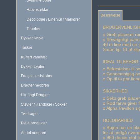
Svømme bøjer
Hævesække
Beskrivelse
Deco bøjer / Linehjul / Markører
BRUGERVENLIG
Tilbehør
o Greb placeret r
Dykker Knive
o Bevægeligt panel 
40 m line med en 
Tasker
Smart tip: Et af k
Kuffert vandtæt
IDEAL TILBEHØR
Dykker Lygter
o Befæstelser til s
o Gennemsigtig po
Fangsts redskaber
o Op til to par fi
Dragter neopren
SIKKERHED
UV. Jagt Dragter
o Seks greb placer
o Rød farve giver 
Støvler / Handsker / Sokker
o Alpha Pavillon si
Tørdragter
HOLDBARHED
Pleje produkter
o Bøjen har en blæ
for at undgå overo
Andet neopren
o 900 denier stof 