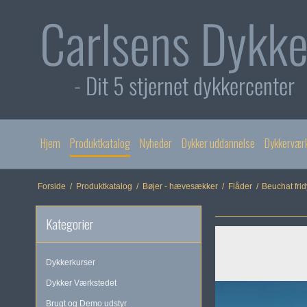
Hjem
Produktkatalog
Nyheder
Dykker uddannelse
Dykkervær
Forside
/
Produktkatalog
/
Bøjer - hævesækker
/
Flåder
/
Beuchat fri
Kategorier
Dykkerkurser
Dykker Værkstedet
Brugt og Demo udstyr