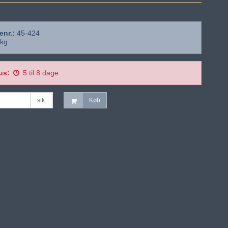
enr.:
45-424
kg.
us:
5 til 8 dage
stk.
Køb