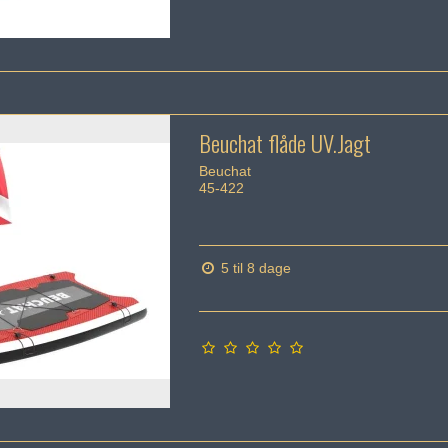
Beuchat flåde UV.Jagt
Beuchat
45-422
5 til 8 dage