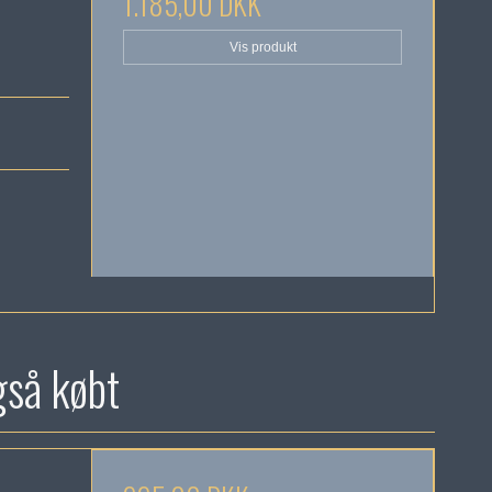
1.185,00 DKK
Vis produkt
gså købt