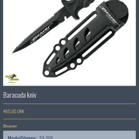
Baracuda kniv
465,00 DKK
Beaver
Model/Varenr.:
33-306