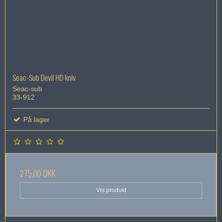
Seac-Sub Devil HD kniv
Seac-sub
33-912
På lager
275,00 DKK
Vis produkt