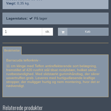
Vægt:
0,35
kg.
Lagerstatus:
På lager
stk.
Køb
Beskrivelse
Barracuda teflonkniv -
11 cm klinge med Teflon antireflekterende sort belægning,
fremstillet af 420 rustfrit stål tilsat molybdæn, hvilket sikrer
rustbestandighed. Med slidstærkt gummihåndtag, der sikrer
uovertruffen greb. Leveres med hurtigudløsende kraftige
stropper, der muliggør hurtig og nem montering, hvor det er
nødvendigt.
Relaterede produkter