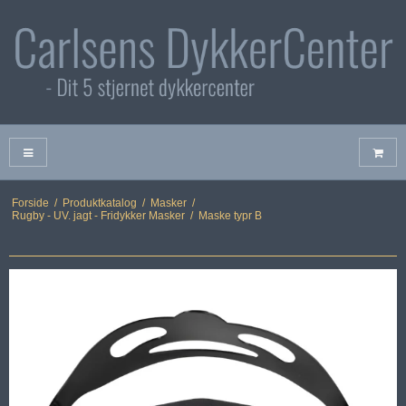
Forside
/
Produktkatalog
/
Masker
/
Rugby - UV. jagt - Fridykker Masker
/
Maske typr B