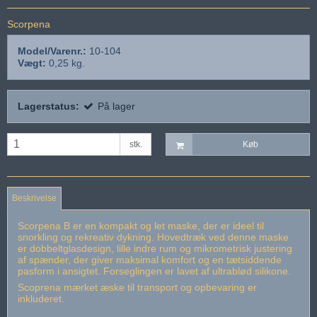
Scorpena
Model/Varenr.:
10-104
Vægt:
0,25
kg.
Lagerstatus:
På lager
stk.
Køb
Beskrivelse
Scorpena B er en kompakt og let maske, der er ideel til
snorkling og rekreativ dykning. Hovedtræk ved denne maske
er dobbeltglasdesign, lille indre rum og mikrometrisk justering
af spænder, der giver maksimal komfort og en tætsiddende
pasform i ansigtet. Forseglingen er lavet af ultrablød silikone.
Scoprena mærket æske til transport og opbevaring er
inkluderet.