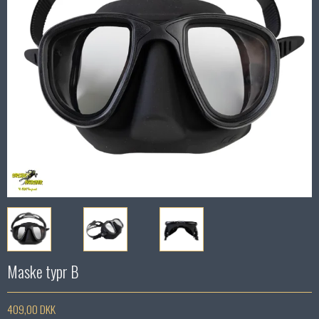
Maske typr B
409,00 DKK