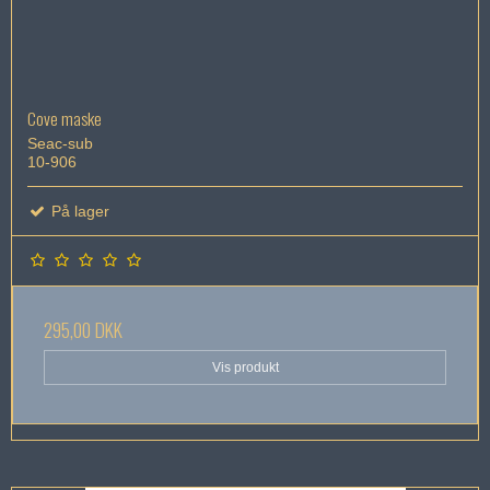
Cove maske
Seac-sub
10-906
På lager
295,00 DKK
Vis produkt