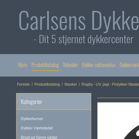
Hjem
Produktkatalog
Nyheder
Dykker uddannelse
Dykkervær
Forside
/
Produktkatalog
/
Masker
/
Rugby - UV. jagt - Fridykker Mask
Kategorier
Dykkerkurser
Dykker Værkstedet
Brugt og Demo udstyr