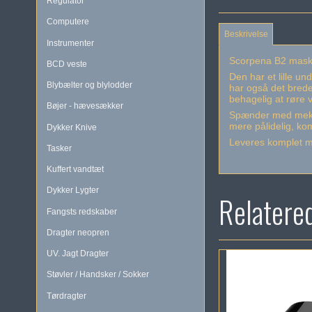
Regulator
Computere
Beskrivelse
Instrumenter
Scorpena B2 maske 
BCD veste
Den har et lille u
Blybælter og blylodder
har også det bredes
behagelig at røre 
Bøjer - hævesækker
Spænder med mekani
mere pålidelig, k
Dykker Knive
Leveres komplet m
Tasker
Kuffert vandtæt
Dykker Lygter
Relatere
Fangsts redskaber
Dragter neopren
UV. Jagt Dragter
Støvler / Handsker / Sokker
Tørdragter