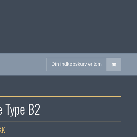
Din indkøbskurv er tom
 Type B2
KK