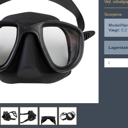
Vejl. udsalg
Scorpena
Model/Var
Vægt:
0,2
Lagerstat