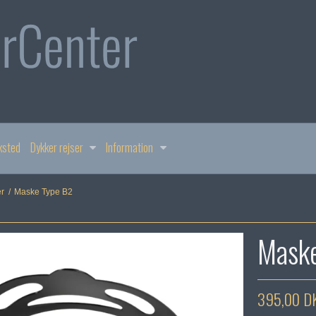
ksted
Dykker rejser
Information
er
/
Maske Type B2
Maske
395,00 D