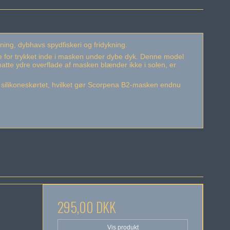
ing, dybhavs spydfiskeri og fridykning.
e for trykket inde i masken under dybe dyk. Denne model
 matte ydre overflade af masken blænder ikke i solen, er
 silikoneskørtet, hvilket gør Scorpena B2-masken endnu
295,00 DKK
Vis produkt