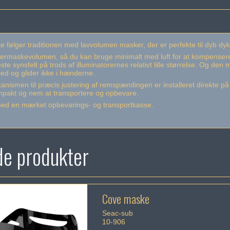
følger traditionen med lavvolumen masker, der er perfekte til dyb dykn
ndermaskevolumen, så du kan bruge minimalt med luft for at kompenser
te synsfelt på trods af illuminatorernes relativt lille størrelse. Og den
ved og glider ikke i hænderne.
smen til præcis justering af remspændingen er installeret direkte på
ompakt og nem at transportere og opbevare.
ed en mærket opbevarings- og transportkasse.
de produkter
Cove maske
Seac-sub
10-906