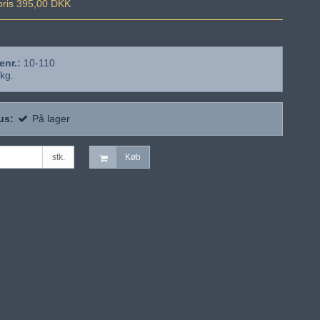
spris 395,00 DKK
enr.:
10-110
kg.
us:
På lager
stk.
Køb